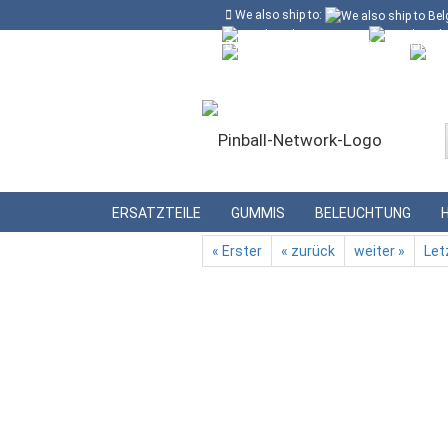
We also ship to:
Kostenloser Versand in Deutschland ab
Deutschland
Kundenlogin
Lieferland
»
»
Startseite
Beleuchtung
Glassocke
ERSATZTEILE
GUMMIS
BELEUCHTUNG
« Erster
« zurück
weiter »
Let
Konto erstellen
Passwort vergessen?