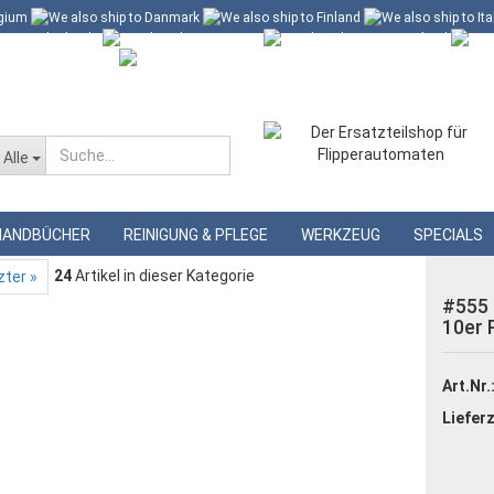
 60 Euro*
Merkzettel
Alle
»
llampen
#555 Flipperlampe mit Glassockel, 10er Pack
HANDBÜCHER
REINIGUNG & PFLEGE
WERKZEUG
SPECIALS
24
Artikel in dieser Kategorie
zter »
#555 
10er 
Art.Nr.
Lieferz