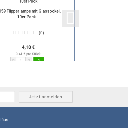
59 Flipperlampe mit Glassockel,
Flipperfingergummi
10er Pack...
0
4,10 €
1,20 €
0,41 € pro Stück