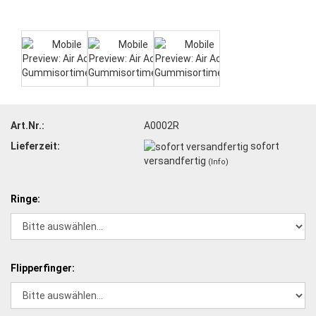
Art.Nr.:
A0002R
Lieferzeit:
sofort
versandfertig
(Info)
Ringe:
Flipperfinger: