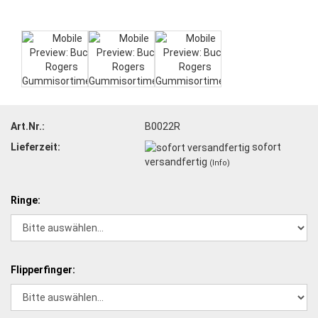
Art.Nr.:
B0022R
Lieferzeit:
sofort
versandfertig
(Info)
Ringe:
Flipperfinger: