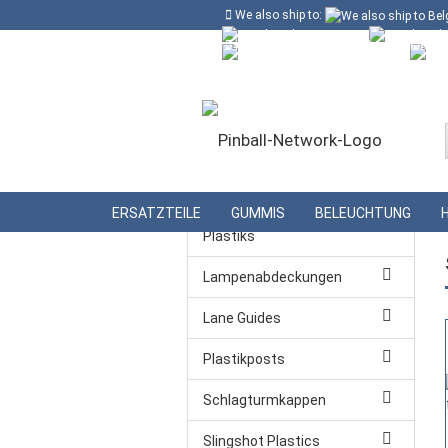
We also ship to:
Kostenloser Versand in Deutschland ab
Deutschland
Kundenlogin
Lieferland
ERSATZTEILE
GUMMIS
BELEUCHTUNG
Gerätespezifische
Plastiks
Lampenabdeckungen
Lane Guides
Konto erstellen
Plastikposts
Passwort vergessen?
Schlagturmkappen
Slingshot Plastics