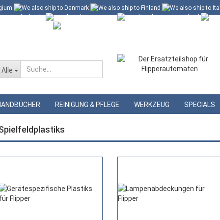
 60 Euro*
Merkzettel
Alle
»
»
Startseite
Ersatzteile
Spielfeldplastiks
HANDBÜCHER
REINIGUNG & PFLEGE
WERKZEUG
SPECIALS
Spielfeldplastiks