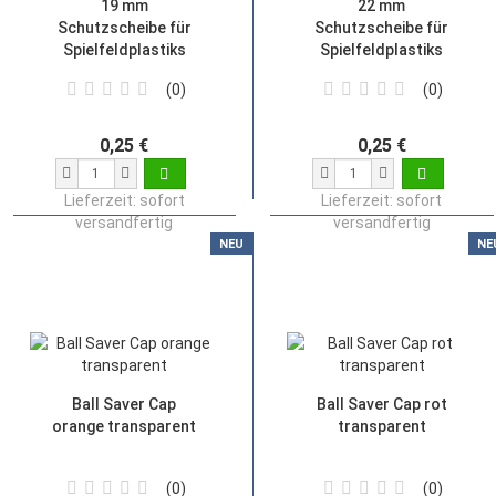
19 mm
22 mm
Schutzscheibe für
Schutzscheibe für
Spielfeldplastiks
Spielfeldplastiks
0
0
0,25 €
0,25 €
Lieferzeit:
sofort
Lieferzeit:
sofort
versandfertig
versandfertig
NEU
NE
Ball Saver Cap
Ball Saver Cap rot
orange transparent
transparent
0
0