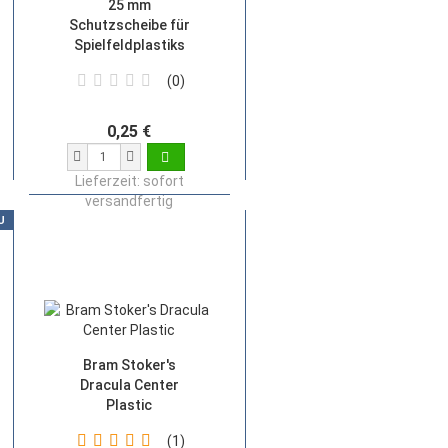
25 mm
Schutzscheibe für
Spielfeldplastiks
0
0,25 €
Lieferzeit:
sofort
versandfertig
U
Bram Stoker's
Dracula Center
Plastic
1