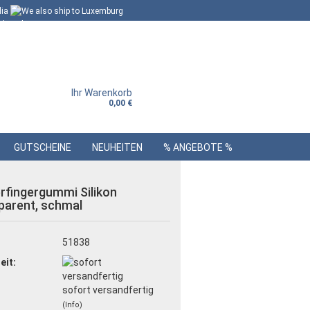
Ihr Warenkorb
0,00 €
GUTSCHEINE
NEUHEITEN
% ANGEBOTE %
erfingergummi Silikon
parent, schmal
:
51838
eit:
sofort versandfertig
(Info)