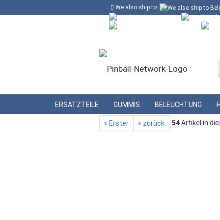
We also ship to:
Kostenloser Versand in Deutschland ab
Deutschland
Kundenlogin
Lieferland
»
»
Startseite
Gummis
Flipperfinger
ERSATZTEILE
GUMMIS
BELEUCHTUNG
54
Artikel in di
« Erster
« zurück
Konto erstellen
Passwort vergessen?