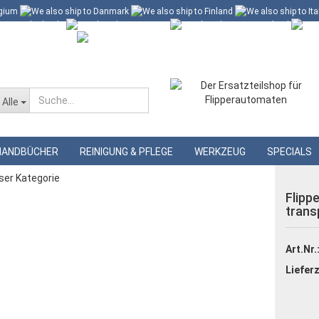
 60 Euro*
Merkzettel
Alle
»
gummis
Flipperfingergummi Silikon transparent, schmal
HANDBÜCHER
REINIGUNG & PFLEGE
WERKZEUG
SPECIALS
eser Kategorie
Flipp
trans
Art.Nr.
Lieferz