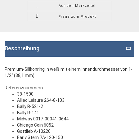
Auf den Merkzettel
Frage zum Produkt
Beschreibung
Premium-Silikonring in weiß mit einem Innendurchmesser von 1-
1/2" (38,1 mm).
Referenznummern:
38-1500
Allied Leisure 264-8-103
Bally R-521-2
Bally R-141
Midway 0017-00041-0644
Chicago Coin 6052
Gottlieb A-10220
Early Stern 7A-120-150