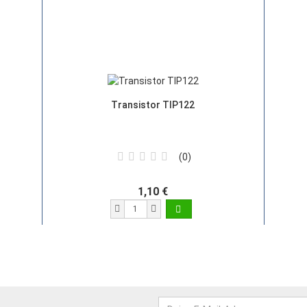
Transistor TIP122
0
1,10 €