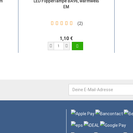
em
LED Flipperlampe BA9s, warmweiß
EM
2
1,10 €