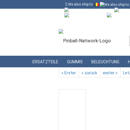
We also ship to:
Kostenloser Versand in Deutschland ab
Deutschland
Kundenlogin
Lieferland
»
»
Startseite
Beleuchtung
LED-Lamp
ERSATZTEILE
GUMMIS
BELEUCHTUNG
« Erster
« zurück
weiter »
Let
Konto erstellen
Passwort vergessen?