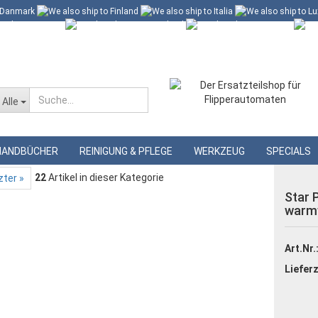
 60 Euro*
Merkzettel
Alle
»
en
Star Post LED Beleuchtung, warmweiß
HANDBÜCHER
REINIGUNG & PFLEGE
WERKZEUG
SPECIALS
22
Artikel in dieser Kategorie
zter »
Star 
warm
Art.Nr.
Lieferz