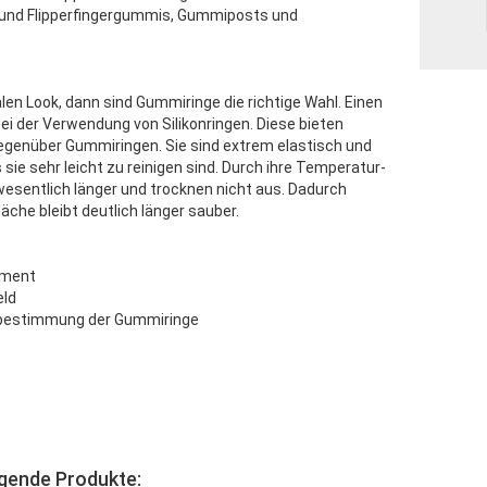
und Flipperfingergummis, Gummiposts und
len Look, dann sind Gummiringe die richtige Wahl. Einen
ei der Verwendung von Silikonringen. Diese bieten
 gegenüber Gummiringen. Sie sind extrem elastisch und
ie sehr leicht zu reinigen sind. Durch ihre Temperatur-
wesentlich länger und trocknen nicht aus. Dadurch
äche bleibt deutlich länger sauber.
iment
eld
bestimmung der Gummiringe
lgende Produkte: