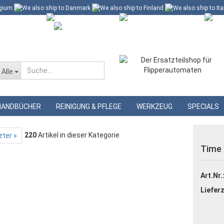
 60 Euro*
Merkzettel
Alle
»
»
nte
Williams Gummisortimente
HANDBÜCHER
REINIGUNG & PFLEGE
WERKZEUG
SPECIALS
220
Artikel in dieser Kategorie
zter »
Time
Art.Nr.
Lieferz