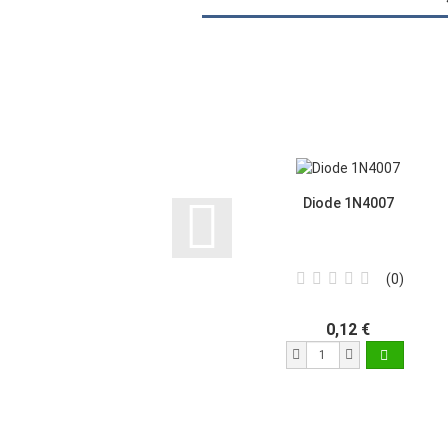
Diode 1N4007
0
0,12 €