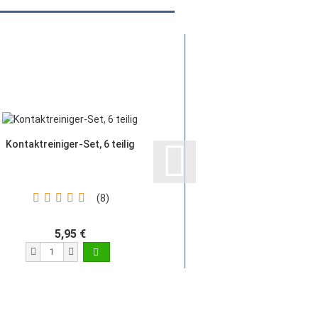
Kontaktreiniger-Set, 6 teilig
#44 Flipperla
Bajonettso
8
5,95 €
0,46 €