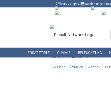
We also ship to:
Kostenloser Versand in Deutschland ab
Deutschland
Kundenlogin
Lieferland
»
»
Startseite
Gummis
Gummisortime
ERSATZTEILE
GUMMIS
BELEUCHTUNG
Time Warp Gummisortiment
« Erster
« zurück
weiter »
Let
Konto erstellen
Passwort vergessen?