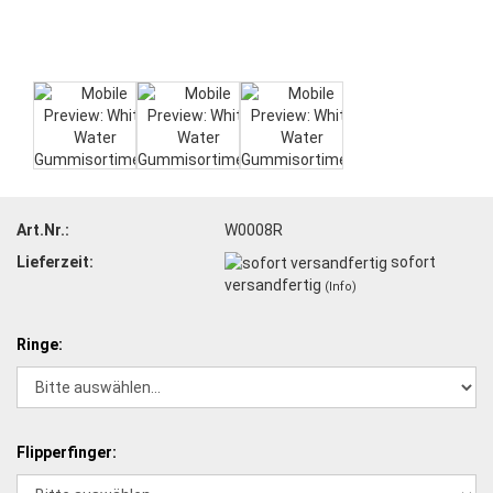
Art.Nr.:
W0008R
Lieferzeit:
sofort
versandfertig
(Info)
Ringe:
Flipperfinger: