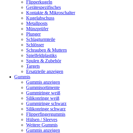
Flipperkugeln
Gerätespezifisches
Kontakte & Mikroschalter
Kugelabschuss
Metallposts
Münzprüfer
Plunger
Schlagturmteile
Schlösser
Schrauben & Muttern
Spielfeldplastiks
Spulen & Zubehör
Targets
Ersatzteile anzeigen
Gummis
Gummis anzeigen
Gummisortimente
Gummiringe weiß
Silikonringe weiß
Gummiringe schwarz
Silikonringe schwarz
Flipperfingergummis
Hülsen / Sleeves
Weitere Gummis
Gummis anzeigen