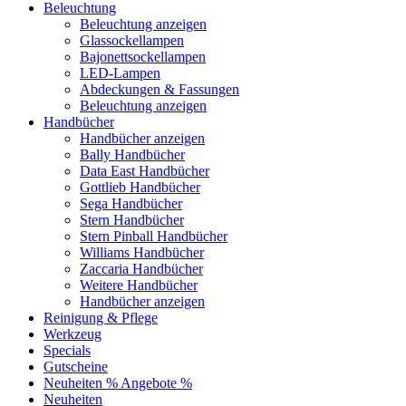
Beleuchtung
Beleuchtung anzeigen
Glassockellampen
Bajonettsockellampen
LED-Lampen
Abdeckungen & Fassungen
Beleuchtung anzeigen
Handbücher
Handbücher anzeigen
Bally Handbücher
Data East Handbücher
Gottlieb Handbücher
Sega Handbücher
Stern Handbücher
Stern Pinball Handbücher
Williams Handbücher
Zaccaria Handbücher
Weitere Handbücher
Handbücher anzeigen
Reinigung & Pflege
Werkzeug
Specials
Gutscheine
Neuheiten
% Angebote %
Neuheiten