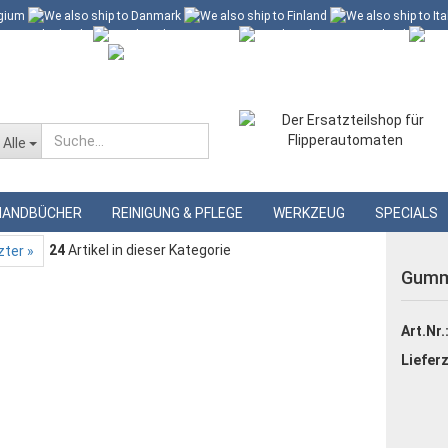
 60 Euro*
Merkzettel
Alle
»
eiß
Gummiring weiß 1/2"
HANDBÜCHER
REINIGUNG & PFLEGE
WERKZEUG
SPECIALS
24
Artikel in dieser Kategorie
zter »
Gummi
Art.Nr.
Lieferz