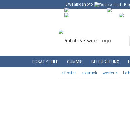
We also ship to:
Kostenloser Versand in Deutschland ab
Deutschland
Kundenlogin
Lieferland
»
»
Startseite
Gummis
Gummiringe w
ERSATZTEILE
GUMMIS
BELEUCHTUNG
« Erster
« zurück
weiter »
Let
Konto erstellen
Passwort vergessen?