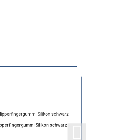
ipperfingergummi Silikon schwarz
Flipperfingergum
schwarz, kle