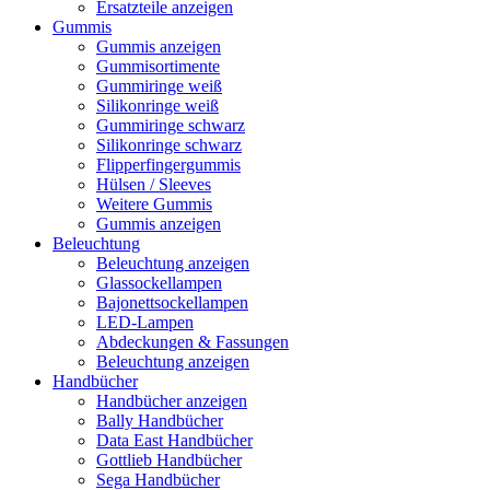
Ersatzteile anzeigen
Gummis
Gummis anzeigen
Gummisortimente
Gummiringe weiß
Silikonringe weiß
Gummiringe schwarz
Silikonringe schwarz
Flipperfingergummis
Hülsen / Sleeves
Weitere Gummis
Gummis anzeigen
Beleuchtung
Beleuchtung anzeigen
Glassockellampen
Bajonettsockellampen
LED-Lampen
Abdeckungen & Fassungen
Beleuchtung anzeigen
Handbücher
Handbücher anzeigen
Bally Handbücher
Data East Handbücher
Gottlieb Handbücher
Sega Handbücher