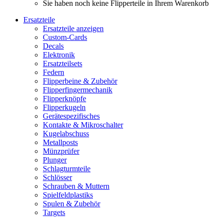
Sie haben noch keine Flipperteile in Ihrem Warenkorb
Ersatzteile
Ersatzteile anzeigen
Custom-Cards
Decals
Elektronik
Ersatzteilsets
Federn
Flipperbeine & Zubehör
Flipperfingermechanik
Flipperknöpfe
Flipperkugeln
Gerätespezifisches
Kontakte & Mikroschalter
Kugelabschuss
Metallposts
Münzprüfer
Plunger
Schlagturmteile
Schlösser
Schrauben & Muttern
Spielfeldplastiks
Spulen & Zubehör
Targets