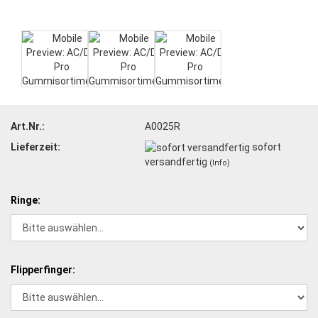
Art.Nr.:
A0025R
Lieferzeit:
sofort
versandfertig
(Info)
Ringe:
Flipperfinger: