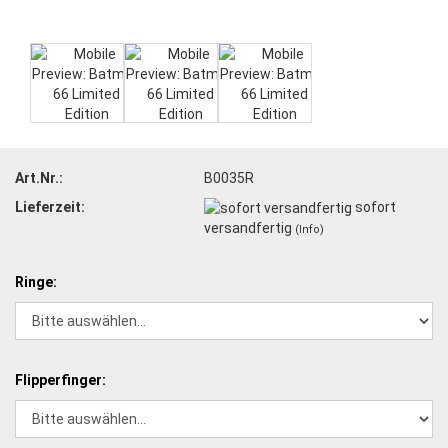
Art.Nr.:
B0035R
Lieferzeit:
sofort
versandfertig
(Info)
Ringe:
Flipperfinger: