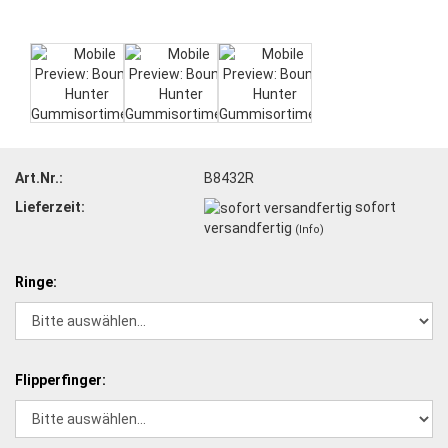
Art.Nr.:
B8432R
Lieferzeit:
sofort
versandfertig
(Info)
Ringe:
Flipperfinger: