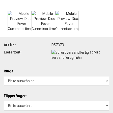
Art.Nr.:
D5737R
Lieferzeit:
sofort
versandfertig
(Info)
Ringe:
Flipperfinger: