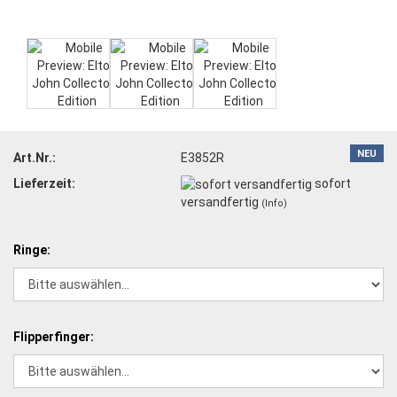
NEU
Art.Nr.:
E3852R
Lieferzeit:
sofort
versandfertig
(Info)
Ringe:
Flipperfinger: