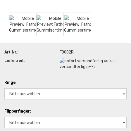
Art.Nr.:
F0002R
Lieferzeit:
sofort
versandfertig
(Info)
Ringe:
Flipperfinger: