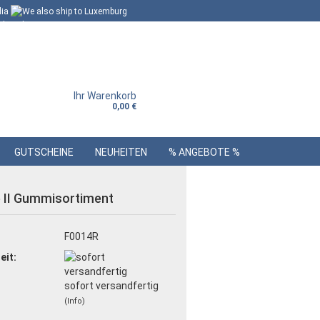
Ihr Warenkorb
0,00 €
GUTSCHEINE
NEUHEITEN
% ANGEBOTE %
 II Gummisortiment
:
F0014R
eit:
sofort versandfertig
(Info)