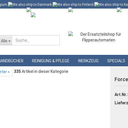
 60 Euro*
Merkzettel
Alle
»
»
nte
Gottlieb Gummisortimente
Force II Gummisortiment
HANDBÜCHER
REINIGUNG & PFLEGE
WERKZEUG
SPECIALS
335
Artikel in dieser Kategorie
zter »
Force
Art.Nr.
Lieferz