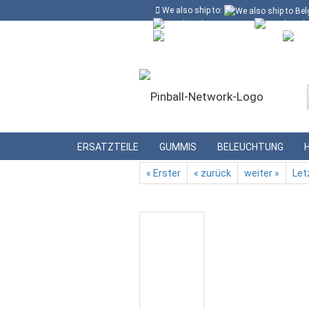
We also ship to:
Kostenloser Versand in Deutschland ab
Deutschland
Kundenlogin
Lieferland
»
»
Startseite
Gummis
Gummisortime
ERSATZTEILE
GUMMIS
BELEUCHTUNG
« Erster
« zurück
weiter »
Let
Konto erstellen
Passwort vergessen?