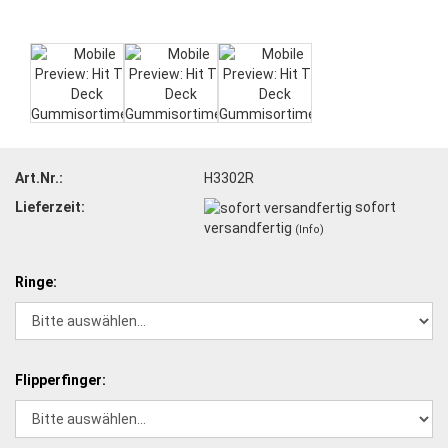
Art.Nr.:
H3302R
Lieferzeit:
sofort
versandfertig
(Info)
Ringe:
Flipperfinger: