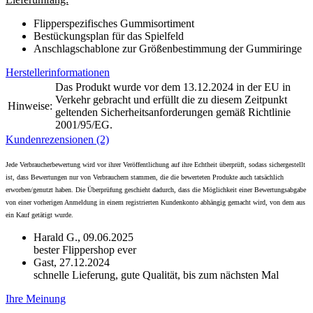
Flipperspezifisches Gummisortiment
Bestückungsplan für das Spielfeld
Anschlagschablone zur Größenbestimmung der Gummiringe
Herstellerinformationen
Das Produkt wurde vor dem 13.12.2024 in der EU in
Verkehr gebracht und erfüllt die zu diesem Zeitpunkt
Hinweise:
geltenden Sicherheitsanforderungen gemäß Richtlinie
2001/95/EG.
Kundenrezensionen (2)
Jede Verbraucherbewertung wird vor ihrer Veröffentlichung auf ihre Echtheit überprüft, sodass sichergestellt
ist, dass Bewertungen nur von Verbrauchern stammen, die die bewerteten Produkte auch tatsächlich
erworben/genutzt haben. Die Überprüfung geschieht dadurch, dass die Möglichkeit einer Bewertungsabgabe
von einer vorherigen Anmeldung in einem registrierten Kundenkonto abhängig gemacht wird, von dem aus
ein Kauf getätigt wurde.
Harald G.,
09.06.2025
bester Flippershop ever
Gast,
27.12.2024
schnelle Lieferung, gute Qualität, bis zum nächsten Mal
Ihre Meinung