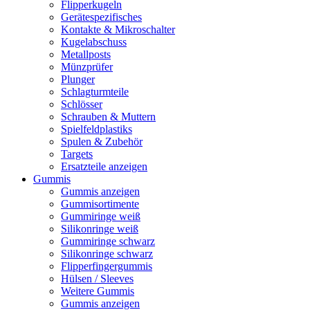
Flipperkugeln
Gerätespezifisches
Kontakte & Mikroschalter
Kugelabschuss
Metallposts
Münzprüfer
Plunger
Schlagturmteile
Schlösser
Schrauben & Muttern
Spielfeldplastiks
Spulen & Zubehör
Targets
Ersatzteile anzeigen
Gummis
Gummis anzeigen
Gummisortimente
Gummiringe weiß
Silikonringe weiß
Gummiringe schwarz
Silikonringe schwarz
Flipperfingergummis
Hülsen / Sleeves
Weitere Gummis
Gummis anzeigen