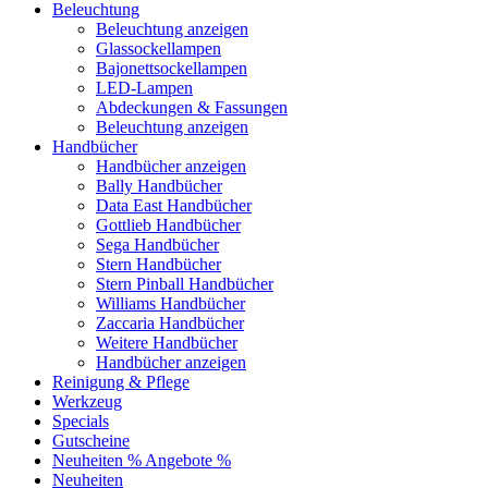
Beleuchtung
Beleuchtung anzeigen
Glassockellampen
Bajonettsockellampen
LED-Lampen
Abdeckungen & Fassungen
Beleuchtung anzeigen
Handbücher
Handbücher anzeigen
Bally Handbücher
Data East Handbücher
Gottlieb Handbücher
Sega Handbücher
Stern Handbücher
Stern Pinball Handbücher
Williams Handbücher
Zaccaria Handbücher
Weitere Handbücher
Handbücher anzeigen
Reinigung & Pflege
Werkzeug
Specials
Gutscheine
Neuheiten
% Angebote %
Neuheiten