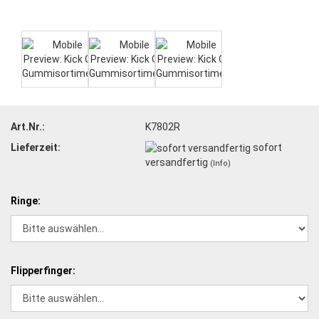
Art.Nr.:
K7802R
Lieferzeit:
sofort
versandfertig
(Info)
Ringe:
Flipperfinger: