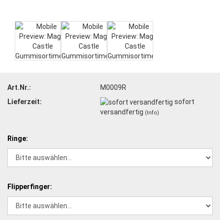
Art.Nr.:
M0009R
Lieferzeit:
sofort
versandfertig
(Info)
Ringe:
Flipperfinger: