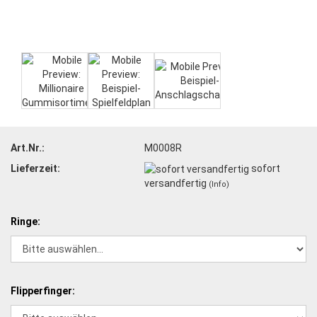
Art.Nr.:
M0008R
Lieferzeit:
sofort
versandfertig
(Info)
Ringe:
Flipperfinger: