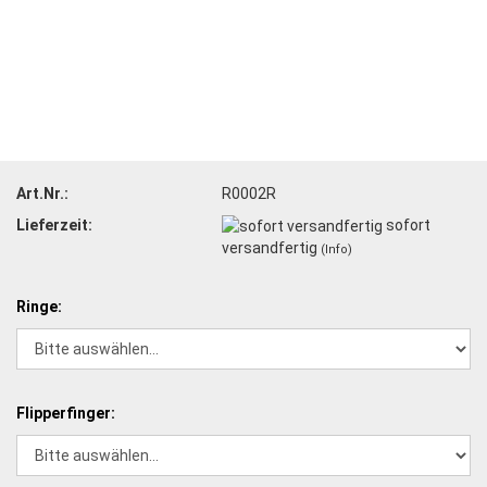
Art.Nr.:
R0002R
Lieferzeit:
sofort
versandfertig
(Info)
Ringe:
Flipperfinger: