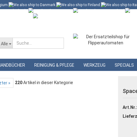
 60 Euro*
Merkzettel
Alle
»
»
nte
Williams Gummisortimente
HANDBÜCHER
REINIGUNG & PFLEGE
WERKZEUG
SPECIALS
220
Artikel in dieser Kategorie
zter »
Spac
Art.Nr.
Lieferz