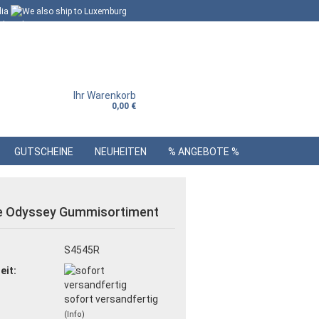
Ihr Warenkorb
0,00 €
GUTSCHEINE
NEUHEITEN
% ANGEBOTE %
e Odyssey Gummisortiment
:
S4545R
eit:
sofort versandfertig
(Info)