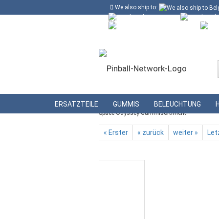
We also ship to:
Kostenloser Versand in Deutschland ab
Deutschland
Kundenlogin
Lieferland
»
»
Startseite
Gummis
Gummisortime
ERSATZTEILE
GUMMIS
BELEUCHTUNG
Space Odyssey Gummisortiment
« Erster
« zurück
weiter »
Let
Konto erstellen
Passwort vergessen?