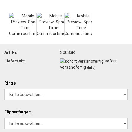
Art.Nr.:
S0033R
Lieferzeit:
sofort
versandfertig
(Info)
Ringe:
Flipperfinger: