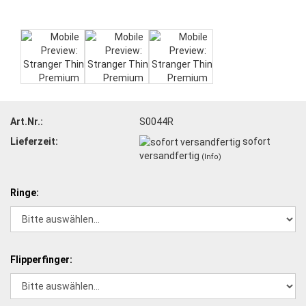
Art.Nr.:
S0044R
Lieferzeit:
sofort
versandfertig
(Info)
Ringe:
Flipperfinger: