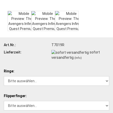
Art.Nr.:
T7019R
Lieferzeit:
sofort
versandfertig
(Info)
Ringe:
Flipperfinger: