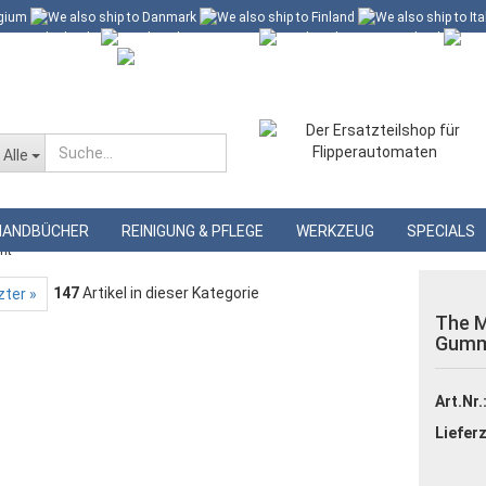
 60 Euro*
Merkzettel
Alle
»
»
nte
Stern Pinball Gummisortimente
HANDBÜCHER
REINIGUNG & PFLEGE
WERKZEUG
SPECIALS
nt
147
Artikel in dieser Kategorie
zter »
The M
Gumm
Art.Nr.
Lieferz