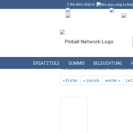
We also ship to:
Kostenloser Versand in Deutschland ab
Deutschland
Kundenlogin
Lieferland
»
»
Startseite
Gummis
Gummisortime
ERSATZTEILE
GUMMIS
BELEUCHTUNG
The Munsters Limited Edition Gummisortime
« Erster
« zurück
weiter »
Let
Konto erstellen
Passwort vergessen?