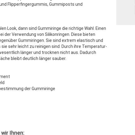
und Flipperfingergummis, Gummiposts und
len Look, dann sind Gummiringe die richtige Wahl. Einen
ei der Verwendung von Silikonringen. Diese bieten
 gegenüber Gummiringen. Sie sind extrem elastisch und
ie sehr leicht zu reinigen sind. Durch ihre Temperatur-
wesentlich länger und trocknen nicht aus. Dadurch
äche bleibt deutlich länger sauber.
iment
eld
bestimmung der Gummiringe
wir Ihnen: