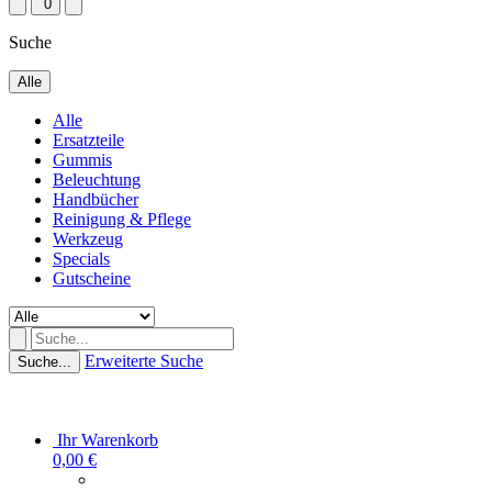
0
Suche
Alle
Alle
Ersatzteile
Gummis
Beleuchtung
Handbücher
Reinigung & Pflege
Werkzeug
Specials
Gutscheine
Erweiterte Suche
Suche...
Ihr Warenkorb
0,00 €