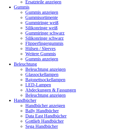
Ersatzteile anzeigen
Gummis
Gummis anzeigen
Gummisortimente
Gummiringe weiß
Silikonringe weiß
Gummiringe schwarz
Silikonringe schwarz
Flipperfingergummis
Hülsen / Sleeves
Weitere Gummis
Gummis anzeigen
Beleuchtung
Beleuchtung anzeigen
Glassockellampen
Bajonettsockellampen
LED-Lampen
Abdeckungen & Fassungen
Beleuchtung anzeigen
Handbücher
Handbücher anzeigen
Bally Handbücher
Data East Handbücher
Gottlieb Handbücher
Sega Handbücher