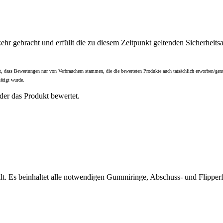
hr gebracht und erfüllt die zu diesem Zeitpunkt geltenden Sicherheit
t ist, dass Bewertungen nur von Verbrauchern stammen, die die bewerteten Produkte auch tatsächlich erworben/g
ätigt wurde.
der das Produkt bewertet.
llt. Es beinhaltet alle notwendigen Gummiringe, Abschuss- und Flip