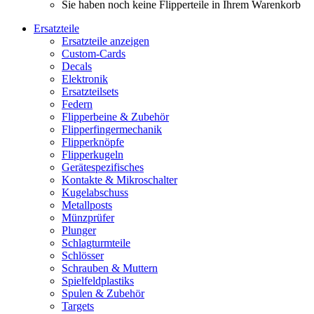
Sie haben noch keine Flipperteile in Ihrem Warenkorb
Ersatzteile
Ersatzteile anzeigen
Custom-Cards
Decals
Elektronik
Ersatzteilsets
Federn
Flipperbeine & Zubehör
Flipperfingermechanik
Flipperknöpfe
Flipperkugeln
Gerätespezifisches
Kontakte & Mikroschalter
Kugelabschuss
Metallposts
Münzprüfer
Plunger
Schlagturmteile
Schlösser
Schrauben & Muttern
Spielfeldplastiks
Spulen & Zubehör
Targets