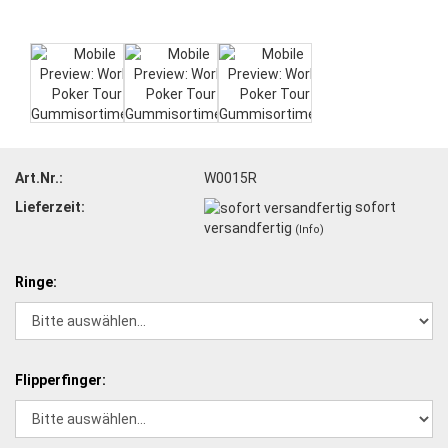
Art.Nr.:
W0015R
Lieferzeit:
sofort
versandfertig
(Info)
Ringe:
Flipperfinger: