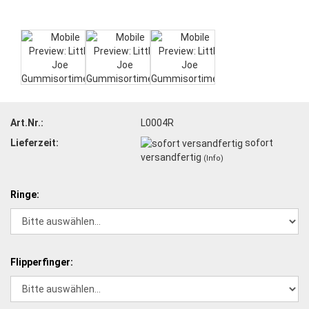
Art.Nr.:
L0004R
Lieferzeit:
sofort
versandfertig
(Info)
Ringe:
Flipperfinger: