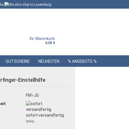
Ihr Warenkorb
0,00 €
GUTSCHEINE
NEUHEITEN
% ANGEBOTE %
rfinger-Einstellhilfe
:
FliFi-JG
eit:
sofort versandfertig
(Info)