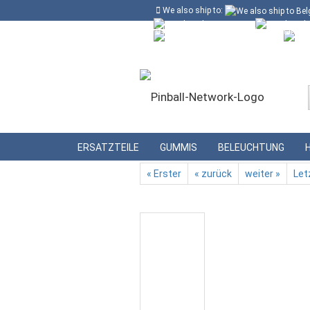
We also ship to:
Kostenloser Versand in Deutschland ab
Deutschland
Kundenlogin
Lieferland
»
»
Startseite
Werkzeug
Flipperfinger-E
ERSATZTEILE
GUMMIS
BELEUCHTUNG
« Erster
« zurück
weiter »
Let
Konto erstellen
Passwort vergessen?