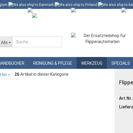
 60 Euro*
Merkzettel
Alle
instellhilfe
HANDBÜCHER
REINIGUNG & PFLEGE
WERKZEUG
SPECIALS
26
Artikel in dieser Kategorie
zter »
Flippe
Art.Nr.
Lieferz