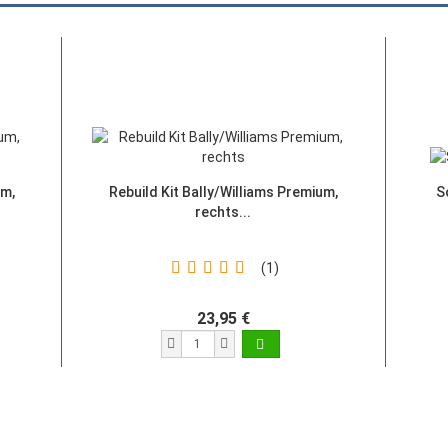
um,
Rebuild Kit Bally/Williams Premium,
S
rechts...
1
23,95 €