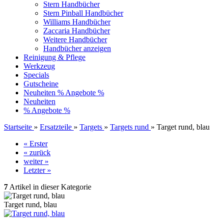
Stern Handbücher
Stern Pinball Handbücher
Williams Handbücher
Zaccaria Handbücher
Weitere Handbücher
Handbücher anzeigen
Reinigung & Pflege
Werkzeug
Specials
Gutscheine
Neuheiten
% Angebote %
Neuheiten
% Angebote %
Startseite
»
Ersatzteile
»
Targets
»
Targets rund
»
Target rund, blau
« Erster
« zurück
weiter »
Letzter »
7
Artikel in dieser Kategorie
Target rund, blau