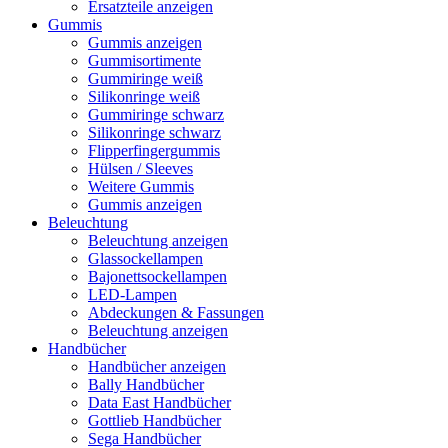
Ersatzteile anzeigen
Gummis
Gummis anzeigen
Gummisortimente
Gummiringe weiß
Silikonringe weiß
Gummiringe schwarz
Silikonringe schwarz
Flipperfingergummis
Hülsen / Sleeves
Weitere Gummis
Gummis anzeigen
Beleuchtung
Beleuchtung anzeigen
Glassockellampen
Bajonettsockellampen
LED-Lampen
Abdeckungen & Fassungen
Beleuchtung anzeigen
Handbücher
Handbücher anzeigen
Bally Handbücher
Data East Handbücher
Gottlieb Handbücher
Sega Handbücher