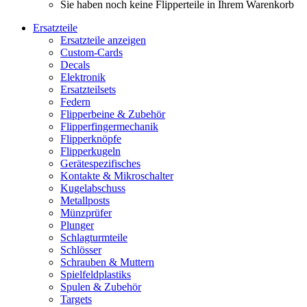
Sie haben noch keine Flipperteile in Ihrem Warenkorb
Ersatzteile
Ersatzteile anzeigen
Custom-Cards
Decals
Elektronik
Ersatzteilsets
Federn
Flipperbeine & Zubehör
Flipperfingermechanik
Flipperknöpfe
Flipperkugeln
Gerätespezifisches
Kontakte & Mikroschalter
Kugelabschuss
Metallposts
Münzprüfer
Plunger
Schlagturmteile
Schlösser
Schrauben & Muttern
Spielfeldplastiks
Spulen & Zubehör
Targets