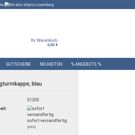
Ihr Warenkorb
0,00 €
GUTSCHEINE
NEUHEITEN
% ANGEBOTE %
gturmkappe, blau
:
51205
eit:
sofort versandfertig
(Info)