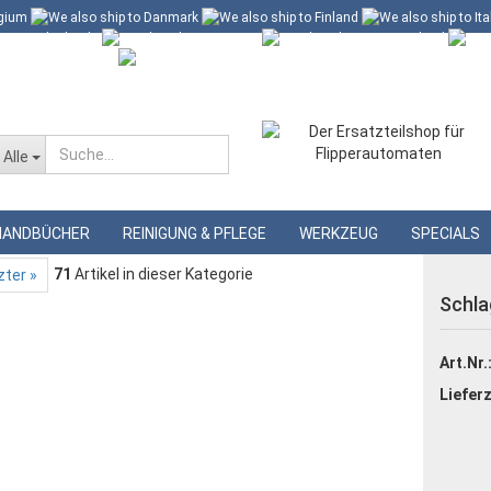
 60 Euro*
Merkzettel
Alle
»
ile
Schlagturmkappe, blau
HANDBÜCHER
REINIGUNG & PFLEGE
WERKZEUG
SPECIALS
71
Artikel in dieser Kategorie
zter »
Schla
Art.Nr.
Lieferz