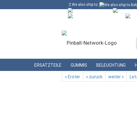
We also ship to:
Kostenloser Versand in Deutschland ab
Deutschland
Kundenlogin
Lieferland
»
»
Startseite
Ersatzteile
Schlagturmte
ERSATZTEILE
GUMMIS
BELEUCHTUNG
« Erster
« zurück
weiter »
Let
Konto erstellen
Passwort vergessen?