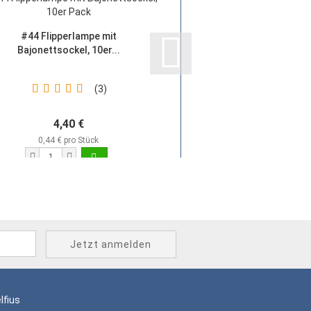
#44 Flipperlampe mit
US Sicherung 0,25
Bajonettsockel, 10er...
3
4,40 €
0,30 €
0,44 € pro Stück