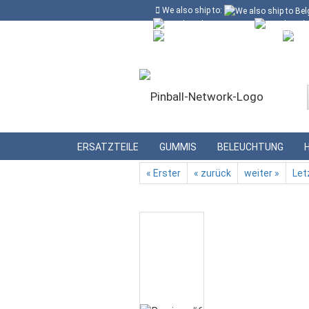
We also ship to:
Kostenloser Versand in Deutschland ab
Deutschland
Kundenlogin
Lieferland
»
»
Startseite
Beleuchtung
Bajonetts
ERSATZTEILE
GUMMIS
BELEUCHTUNG
« Erster
« zurück
weiter »
Let
Konto erstellen
Passwort vergessen?