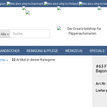
 60 Euro*
Merkzettel
Alle
»
ockellampen
#63 Flasherlampe mit Bajonettsockel, 10er Pack
HANDBÜCHER
REINIGUNG & PFLEGE
WERKZEUG
SPECIALS
22
Artikel in dieser Kategorie
zter »
#63 F
Bajon
Art.Nr.
Lieferz