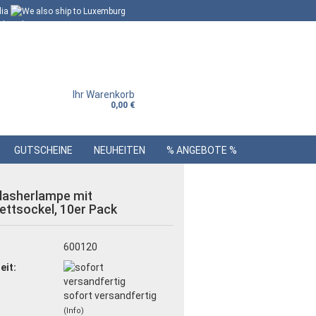
Ihr Warenkorb
0,00 €
GUTSCHEINE
NEUHEITEN
% ANGEBOTE %
lasherlampe mit
ettsockel, 10er Pack
:
600120
eit:
sofort versandfertig
(Info)