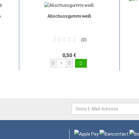
b
Abschussgummi weiß
0
0,50 €